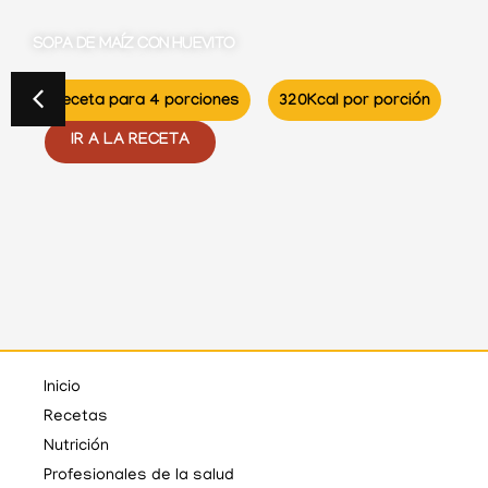
FLAN CON FRUTAS
orción
Receta para 12 porciones
IR A LA RECETA
Inicio
Recetas
Nutrición
Profesionales de la salud