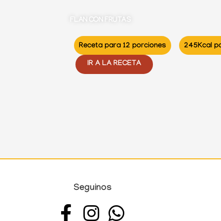
TACO DE JALA
245Kcal por porción
Receta para
IR A LA 
Seguinos