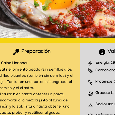
Preparación
Val
Energía:
19
a Salsa Harissa:
Batir el pimiento asado (sin semillas), los
Carbohidr
chiles picantes (también sin semillas) y el
Proteínas:
ajo. Tostar en una sartén sin engrasar el
comino y el cilantro.
Grasas:
11
Triturar bien hasta obtener un polvo.
Incorporar a la mezcla junto al zumo de
Sodio:
185
limón y la sal. Tritura hasta obtener una
pasta, probar y rectificar al gusto.