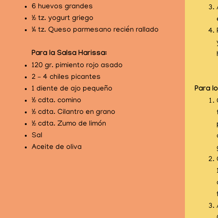
6 huevos grandes
½ tz. yogurt griego
¼ tz. Queso parmesano recién rallado
Para la Salsa Harissa:
120 gr. pimiento rojo asado
2 – 4 chiles picantes
Para l
1 diente de ajo pequeño
½ cdta. comino
½ cdta. Cilantro en grano
½ cdta. Zumo de limón
Sal
Aceite de oliva