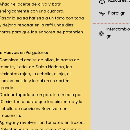
Azúcares:
Añadir el aceite de oliva y batir
enérgicamente con una cuchara.
Fibra:
gr
Pasar la salsa harissa a un tarro con tapa
y dejarla reposar en la refri unas diez
Intercambio 
horas para que los sabores se potencien.
gr
os Huevos en Purgatorio:
Combinar el aceite de oliva, la pasta de
tomate, 1 cda. de Salsa Harissa, los
pimientos rojos, la cebolla, el ajo, el
comino molido y la sal en un sartén
grande.
Cocinar tapado a temperatura media por
10 minutos o hasta que los pimientos y la
cebolla se suavicen. Revolver con
frecuencia.
Agregar y revolver los tomates en trozos.
Calentar hasta que reluzcan. Cocinar sin