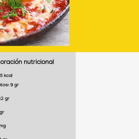
oración nutricional
5 kcal
atos:
9 gr
12 gr
 gr
 mg