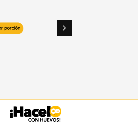
PEÑO
 8 porciones
343Kcal por porción
RECETA