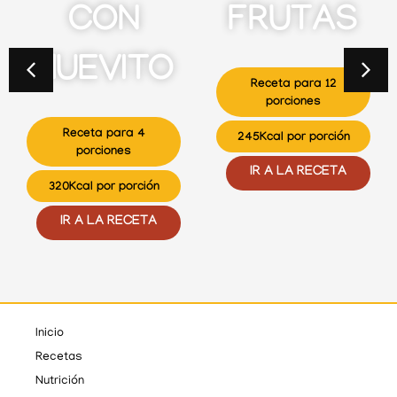
CON
FRUTAS
HUEVITO
Receta para 12
porciones
Receta para 4
245Kcal por porción
porciones
IR A LA RECETA
320Kcal por porción
IR A LA RECETA
Inicio
Recetas
Nutrición