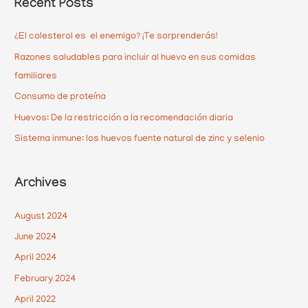
Recent Posts
r
c
¿El colesterol es el enemigo? ¡Te sorprenderás!
h
Razones saludables para incluir al huevo en sus comidas
f
familiares
o
Consumo de proteína
r
Huevos: De la restricción a la recomendación diaria
:
Sistema inmune: los huevos fuente natural de zinc y selenio
Archives
August 2024
June 2024
April 2024
February 2024
April 2022