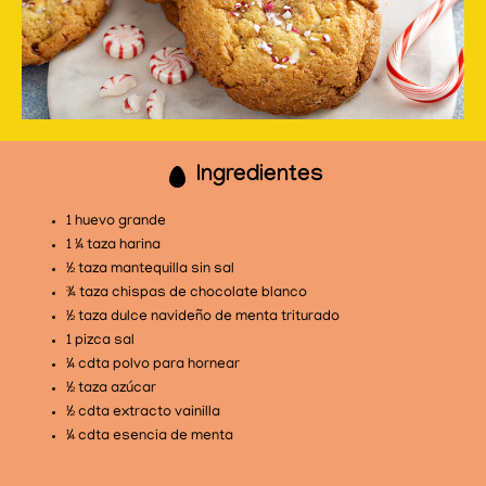
Ingredientes
1 huevo grande
1 ¼ taza harina
½ taza mantequilla sin sal
¾ taza chispas de chocolate blanco
½ taza dulce navideño de menta triturado
1 pizca sal
¼ cdta polvo para hornear
½ taza azúcar
½ cdta extracto vainilla
¼ cdta esencia de menta