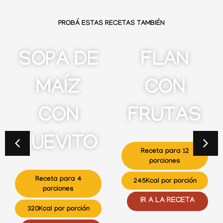
PROBÁ ESTAS RECETAS TAMBIÉN
SOPA DE
FLAN
MAÍZ
CON
CON
FRUTAS
HUEVITO
Receta para 12
porciones
Receta para 4
245Kcal por porción
porciones
IR A LA RECETA
320Kcal por porción