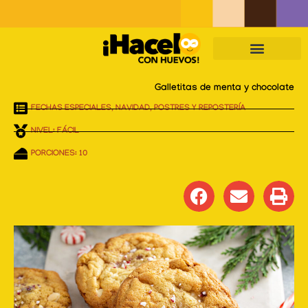
Skip
to
content
Galletitas de menta y chocolate
FECHAS ESPECIALES
,
NAVIDAD
,
POSTRES Y REPOSTERÍA
NIVEL: FÁCIL
PORCIONES: 10