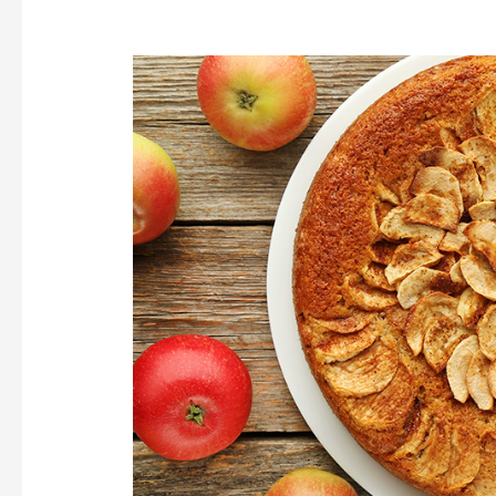
Queque
de
manzana