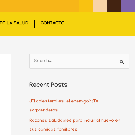
DE LA SALUD
CONTACTO
S
e
a
Recent Posts
r
c
¿El colesterol es el enemigo? ¡Te
h
sorprenderás!
f
Razones saludables para incluir al huevo en
o
sus comidas familiares