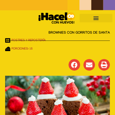
Skip
to
content
BROWNIES CON GORRITOS DE SANTA
POSTRES Y REPOSTERÍA
PORCIONES: 15