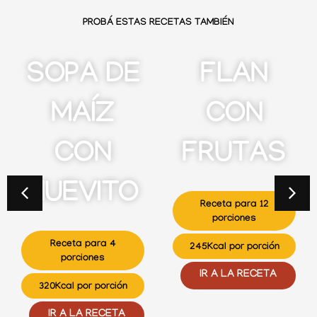
PROBÁ ESTAS RECETAS TAMBIÉN
SOPA DE
FLAN
MAÍZ
CON
CON
FRUTAS
HUEVITO
Receta para 12
porciones
Receta para 4
245Kcal por porción
porciones
IR A LA RECETA
320Kcal por porción
IR A LA RECETA