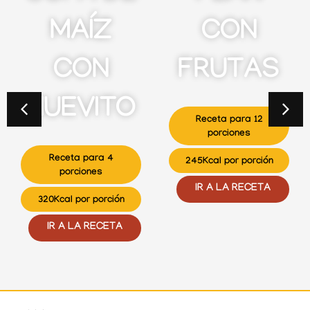
MAÍZ
CON
CON
FRUTAS
HUEVITO
Receta para 12
porciones
Receta para 4
245Kcal por porción
porciones
IR A LA RECETA
320Kcal por porción
IR A LA RECETA