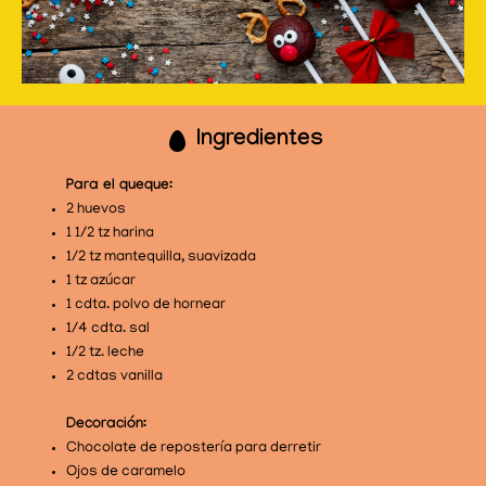
Ingredientes
Para el queque:
2 huevos
1 1/2 tz harina
1/2 tz mantequilla, suavizada
1 tz azúcar
1 cdta. polvo de hornear
1/4 cdta. sal
1/2 tz. leche
2 cdtas vanilla
Decoración:
Chocolate de repostería para derretir
Ojos de caramelo