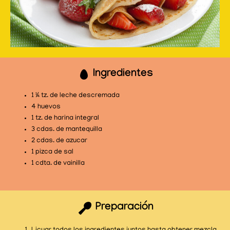
Ingredientes
1 ¼ tz. de leche descremada
4 huevos
1 tz. de harina integral
3 cdas. de mantequilla
2 cdas. de azucar
1 pizca de sal
1 cdta. de vainilla
Preparación