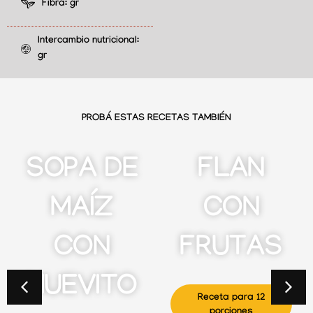
Fibra:
gr
Intercambio nutricional:
gr
PROBÁ ESTAS RECETAS TAMBIÉN
SOPA DE
FLAN
MAÍZ
CON
CON
FRUTAS
HUEVITO
Receta para 12
porciones