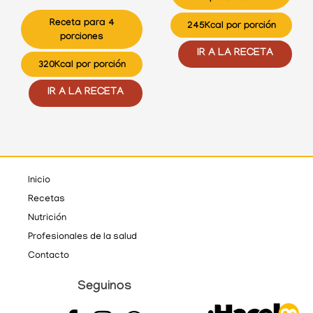
Receta para 4
245Kcal por porción
porciones
IR A LA RECETA
320Kcal por porción
IR A LA RECETA
Inicio
Recetas
Nutrición
Profesionales de la salud
Contacto
Seguinos