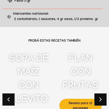
Fibra:
0 gr
Intercambio nutricional:
2 carbohidrato, 1 azucares, 4 gr asas, 1/2 proteina gr
PROBÁ ESTAS RECETAS TAMBIÉN
SOPA DE
FLAN
MAÍZ
CON
CON
FRUTAS
HUEVITO
Receta para 12
porciones