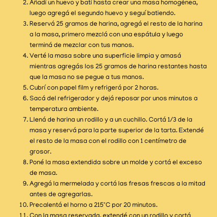
Añadí un huevo y batí hasta crear una masa homogénea,
luego agregá el segundo huevo y seguí batiendo.
Reservá 25 gramos de harina, agregá el resto de la harina
a la masa, primero mezclá con una espátula y luego
terminá de mezclar con tus manos.
Verté la masa sobre una superficie limpia y amasá
mientras agregás los 25 gramos de harina restantes hasta
que la masa no se pegue a tus manos.
Cubrí con papel film y refrigerá por 2 horas.
Sacá del refrigerador y dejá reposar por unos minutos a
temperatura ambiente.
Llená de harina un rodillo y a un cuchillo. Cortá 1/3 de la
masa y reservá para la parte superior de la tarta. Extendé
el resto de la masa con el rodillo con 1 centímetro de
grosor.
Poné la masa extendida sobre un molde y cortá el exceso
de masa.
Agregá la mermelada y cortá las fresas frescas a la mitad
antes de agregarlas.
Precalentá el horno a 215°C por 20 minutos.
Con la masa reservada, extendé con un rodillo y cortá